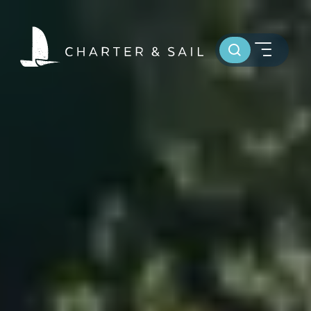
Toursuche
HOME
WELTWEIT SEGELN
OSTSEE SEGELTÖRNS
SERVICE