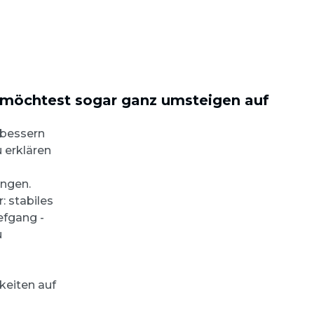
 möchtest sogar ganz umsteigen auf
rbessern
 erklären
ungen.
: stabiles
efgang -
u
keiten auf