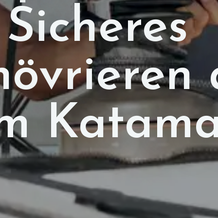
Sicheres
övrieren 
em Katama