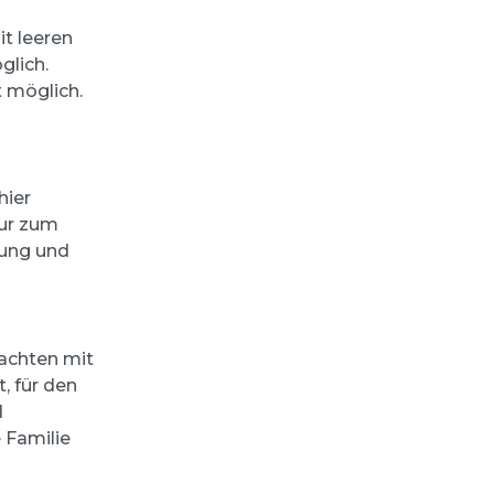
it leeren
glich.
t möglich.
hier
tur zum
lung und
yachten mit
, für den
d
 Familie