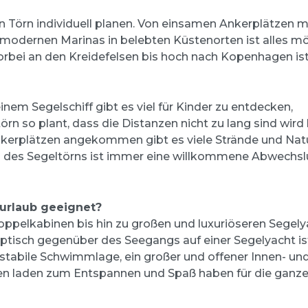
n Törn individuell planen. Von einsamen Ankerplätzen m
u modernen Marinas in belebten Küstenorten ist alles mö
orbei an den Kreidefelsen bis hoch nach Kopenhagen is
inem Segelschiff gibt es viel für Kinder zu entdecken,
n so plant, dass die Distanzen nicht zu lang sind wird 
Ankerplätzen angekommen gibt es viele Strände und Na
 des Segeltörns ist immer eine willkommene Abwechs
lurlaub geeignet?
oppelkabinen bis hin zu großen und luxuriöseren Segel
ptisch gegenüber des Seegangs auf einer Segelyacht ist
 stabile Schwimmlage, ein großer und offener Innen- un
en laden zum Entspannen und Spaß haben für die ganze