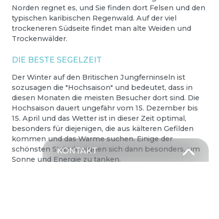
Norden regnet es, und Sie finden dort Felsen und den
typischen karibischen Regenwald. Auf der viel
trockeneren Südseite findet man alte Weiden und
Trockenwälder.
DIE BESTE SEGELZEIT
Der Winter auf den Britischen Jungferninseln ist
sozusagen die "Hochsaison" und bedeutet, dass in
diesen Monaten die meisten Besucher dort sind. Die
Hochsaison dauert ungefähr vom 15. Dezember bis
15. April und das Wetter ist in dieser Zeit optimal,
besonders für diejenigen, die aus kälteren Gefilden
kommen und das Warme suchen. Einige der
schönsten Strände eignen sich dann besonders, um
KONTAKT
Sonne und Energie zu tanken.
T –
+49 381 375 680 30
M –
Schick uns eine Nachricht
EINZIGARTIGE STRÄNDE