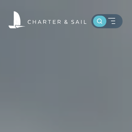
Toursuche
HOME
WELTWEIT SEGELN
OSTSEE SEGELTÖRNS
SERVICE