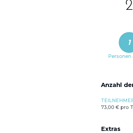
2
1
Personen 
Anzahl de
TEILNEHME
73,00 € pro 
Extras