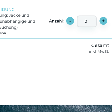
EIDUNG
ung: Jacke und
-
+
Anzahl:
runabhängige und
 Buchung)
rson
Gesamt
inkl. MwSt.