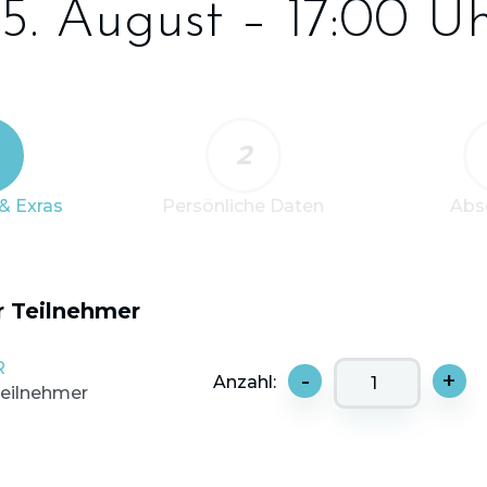
5. August – 17:00 U
2
& Exras
Persönliche Daten
Abs
r Teilnehmer
R
-
+
Anzahl:
Teilnehmer