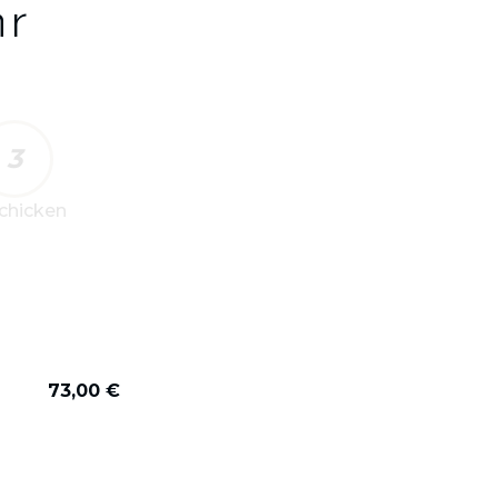
hr
3
chicken
73,00 €