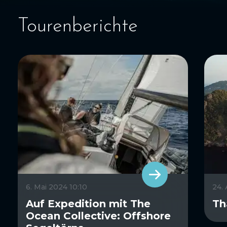
Tourenberichte
6. Mai 2024 10:10
24.
Auf Expedition mit The
Th
Ocean Collective: Offshore