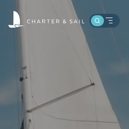
Toursuche
HOME
WELTWEIT SEGELN
OSTSEE SEGELTÖRNS
SERVICE