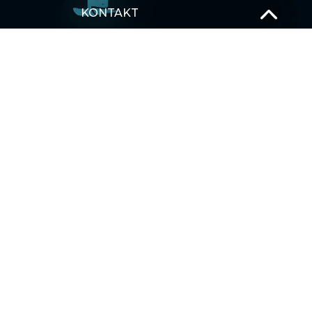
KONTAKT
T –
+49 381 375 680 30
M –
Schick uns eine Nachricht
OSTSEE SEGELTÖRNS
SEGELBLOG
MEHRTAGESTOUREN SEGELTÖRNS
Karibik
Asien
Ostsee
Pazifischer Ozean
Indischer Ozean
Mittelmeer
HALB-/ TAGESTÖRNS