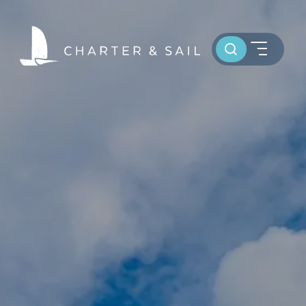
Toursuche
HOME
WELTWEIT SEGELN
OSTSEE SEGELTÖRNS
SERVICE