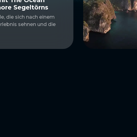
hore Segeltörns
le, die sich nach einem
rlebnis sehnen und die