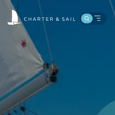
Toursuche
HOME
WELTWEIT SEGELN
OSTSEE SEGELTÖRNS
SERVICE