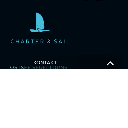
KONTAKT
OSTSEE SEGELTÖRNS
T –
+49 381 375 680 30
M –
Schick uns eine Nachricht
SEGELBLOG
MEHRTAGESTOUREN SEGELTÖRNS
Karibik
Asien
Ostsee
Pazifischer Ozean
Indischer Ozean
Mittelmeer