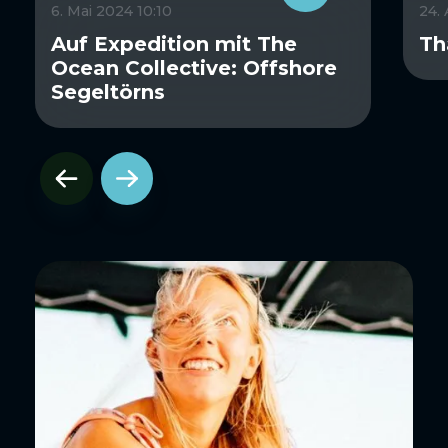
6. Mai 2024 10:10
24.
Auf Expedition mit The
Th
Ocean Collective: Offshore
Segeltörns