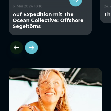
6. Mai 2024 10:10
24.
Auf Expedition mit The
Th
Ocean Collective: Offshore
Segeltörns