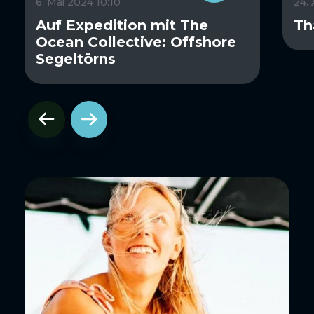
6. Mai 2024 10:10
24.
Auf Expedition mit The
Th
Ocean Collective: Offshore
Segeltörns