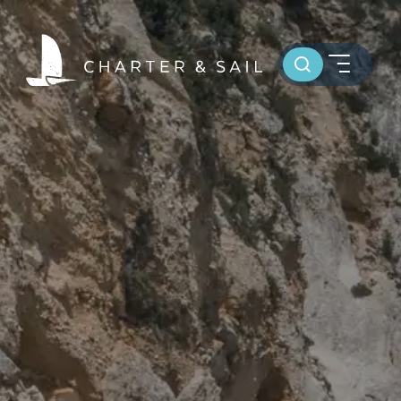
Toursuche
HOME
WELTWEIT SEGELN
OSTSEE SEGELTÖRNS
SERVICE