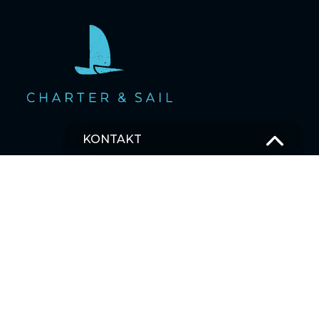
KONTAKT
OSTSEE SEGELTÖRNS
T –
+49 381 375 680 30
M –
Schick uns eine Nachricht
SEGELBLOG
MEHRTAGESTOUREN SEGELTÖRNS
Karibik
Asien
Ostsee
Pazifischer Ozean
Indischer Ozean
Mittelmeer