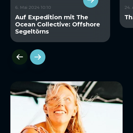
6. Mai 2024 10:10
24.
Auf Expedition mit The
Th
Ocean Collective: Offshore
Segeltörns