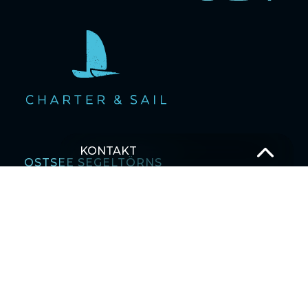
KONTAKT
OSTSEE SEGELTÖRNS
T –
+49 381 375 680 30
M –
Schick uns eine Nachricht
SEGELBLOG
MEHRTAGESTOUREN SEGELTÖRNS
Karibik
Asien
Ostsee
Pazifischer Ozean
Indischer Ozean
Mittelmeer