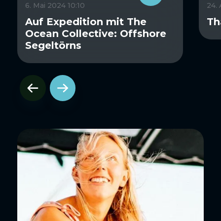
6. Mai 2024 10:10
24.
Auf Expedition mit The
Th
Ocean Collective: Offshore
Segeltörns