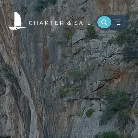
Toursuche
HOME
WELTWEIT SEGELN
OSTSEE SEGELTÖRNS
SERVICE