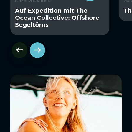
6. Mai 2024 10:10
24.
Auf Expedition mit The
Th
Ocean Collective: Offshore
Segeltörns