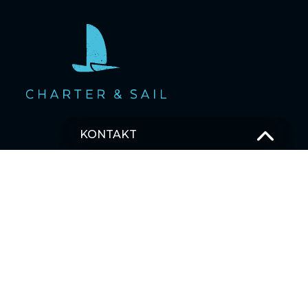
KONTAKT
OSTSEE SEGELTÖRNS
T –
+49 381 375 680 30
M –
Schick uns eine Nachricht
SEGELBLOG
MEHRTAGESTOUREN SEGELTÖRNS
Karibik
Asien
Ostsee
Pazifischer Ozean
Indischer Ozean
Mittelmeer