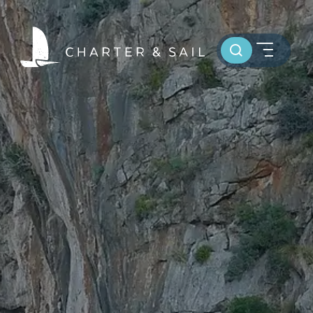
Toursuche
HOME
WELTWEIT SEGELN
OSTSEE SEGELTÖRNS
SERVICE