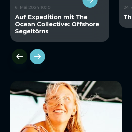
6. Mai 2024 10:10
24.
Auf Expedition mit The
Th
Ocean Collective: Offshore
Segeltörns