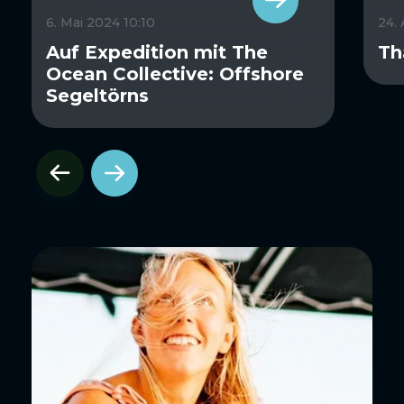
6. Mai 2024 10:10
24.
Auf Expedition mit The
Th
Ocean Collective: Offshore
Segeltörns