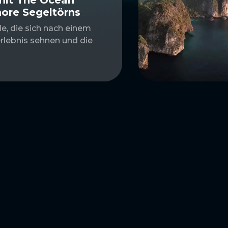
hore Segeltörns
le, die sich nach einem
rlebnis sehnen und die