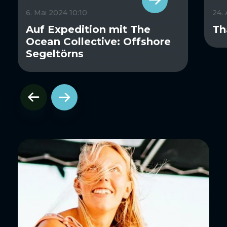
6. Mai 2024 10:10
24.
Auf Expedition mit The
Th
Ocean Collective: Offshore
Segeltörns