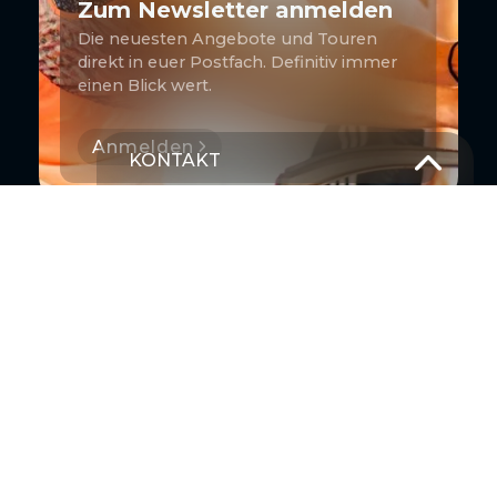
Zum Newsletter anmelden
Die neuesten Angebote und Touren
direkt in euer Postfach. Definitiv immer
einen Blick wert.
Anmelden
KONTAKT
T –
+49 381 375 680 30
M –
Schick uns eine Nachricht
KONTAKT HERSTELLEN
+49 381 37568030
Schick uns eine Nachricht