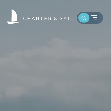
Toursuche
HOME
WELTWEIT SEGELN
OSTSEE SEGELTÖRNS
SERVICE