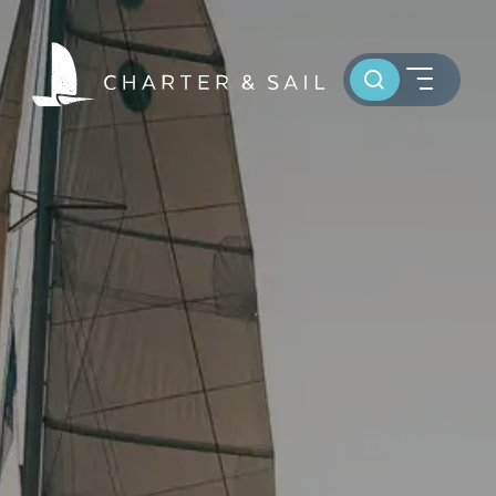
Toursuche
HOME
WELTWEIT SEGELN
OSTSEE SEGELTÖRNS
SERVICE