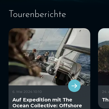
Tourenberichte
6. Mai 2024 10:10
24.
Auf Expedition mit The
Th
Ocean Collective: Offshore