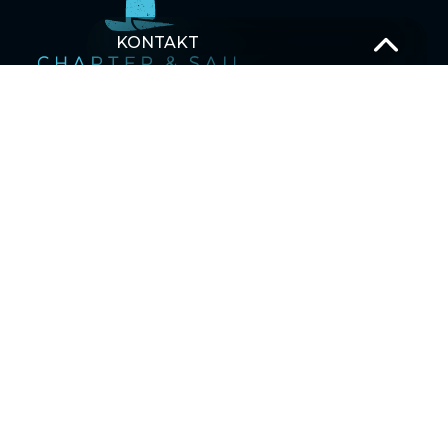
KONTAKT
T –
+49 381 375 680 30
M –
Schick uns eine Nachricht
OSTSEE SEGELTÖRNS
SEGELBLOG
MEHRTAGESTOUREN SEGELTÖRNS
Karibik
Asien
Ostsee
Pazifischer Ozean
Indischer Ozean
Mittelmeer
HALB-/ TAGESTÖRNS