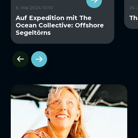
6. Mai 2024 10:10
24.
Auf Expedition mit The
Th
Ocean Collective: Offshore
Segeltörns