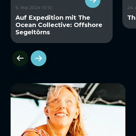
6. Mai 2024 10:10
24.
Auf Expedition mit The
Th
Ocean Collective: Offshore
Segeltörns