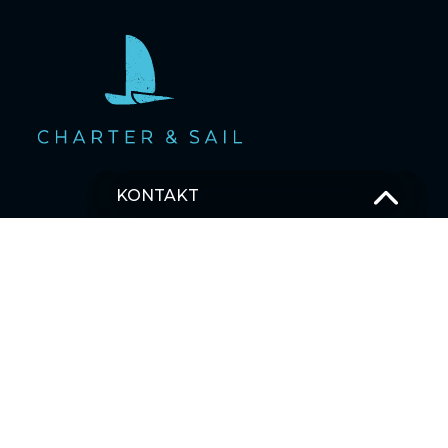
KONTAKT
OSTSEE SEGELTÖRNS
T –
+49 381 375 680 30
M –
Schick uns eine Nachricht
SEGELBLOG
MEHRTAGESTOUREN SEGELTÖRNS
Karibik
Asien
Ostsee
Pazifischer Ozean
Indischer Ozean
Mittelmeer