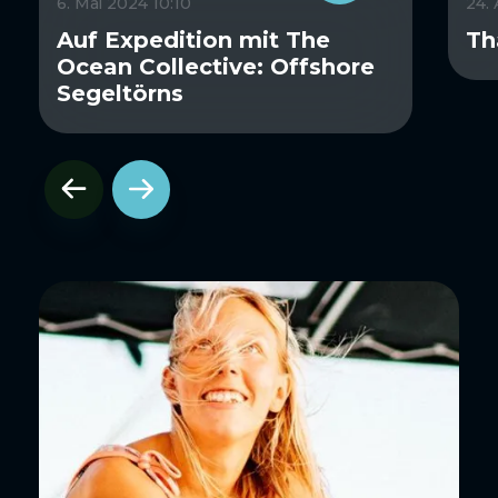
6. Mai 2024 10:10
24.
Auf Expedition mit The
Th
Ocean Collective: Offshore
Segeltörns