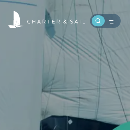
Toursuche
HOME
WELTWEIT SEGELN
OSTSEE SEGELTÖRNS
SERVICE