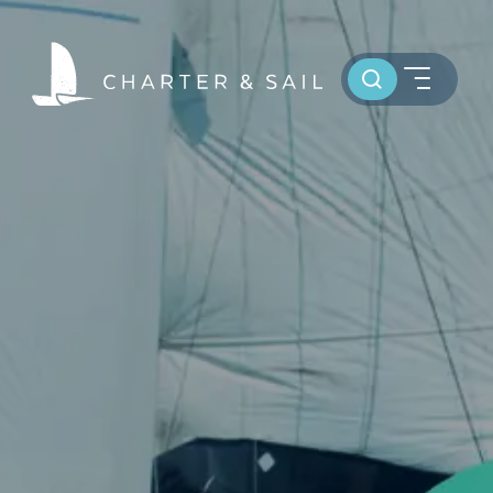
Toursuche
HOME
WELTWEIT SEGELN
OSTSEE SEGELTÖRNS
SERVICE