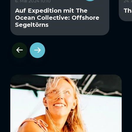
6. Mai 2024 10:10
24.
Auf Expedition mit The
Th
Ocean Collective: Offshore
Segeltörns