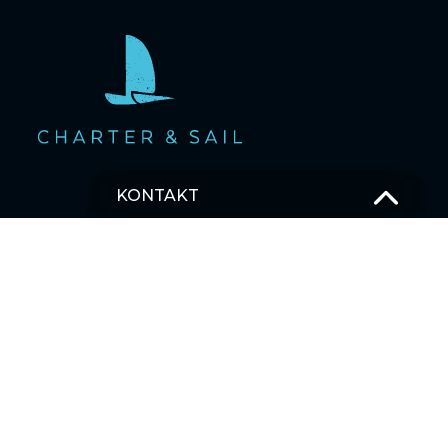
KONTAKT
OSTSEE SEGELTÖRNS
T –
+49 381 375 680 30
M –
Schick uns eine Nachricht
SEGELBLOG
MEHRTAGESTOUREN SEGELTÖRNS
Karibik
Asien
Ostsee
Pazifischer Ozean
Indischer Ozean
Mittelmeer