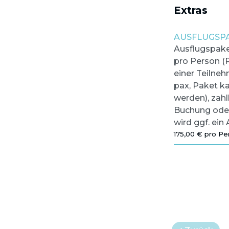
Extras
AUSFLUGSPA
Ausflugspaket
pro Person (P
einer Teilneh
pax, Paket ka
werden), zahl
Buchung oder
wird ggf. ein 
175,00 € pro Pe