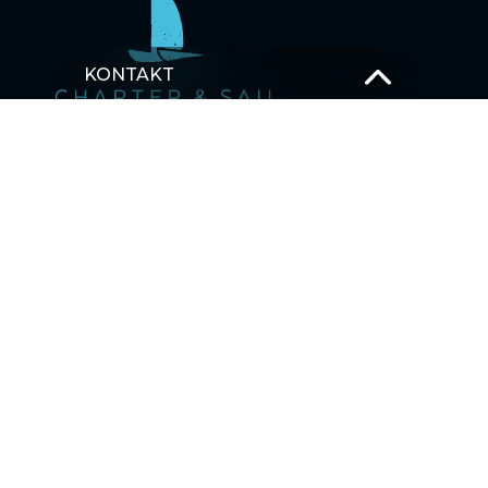
KONTAKT
T –
+49 381 375 680 30
M –
Schick uns eine Nachricht
OSTSEE SEGELTÖRNS
SEGELBLOG
MEHRTAGESTOUREN SEGELTÖRNS
Karibik
Asien
Ostsee
Pazifischer Ozean
Indischer Ozean
Mittelmeer