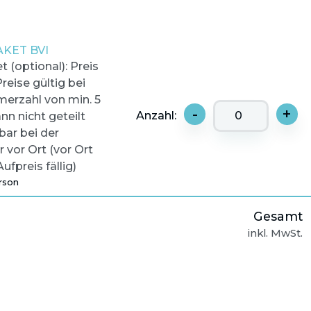
KET BVI
 (optional): Preis
reise gültig bei
merzahl von min. 5
-
+
Anzahl:
nn nicht geteilt
bar bei der
 vor Ort (vor Ort
Aufpreis fällig)
rson
Gesamt
inkl. MwSt.