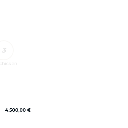
3
chicken
4.500,00 €