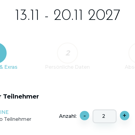
13.11 - 20.11 2027
2
& Exras
Persönliche Daten
Abs
r Teilnehmer
INE
-
+
Anzahl:
ro Teilnehmer