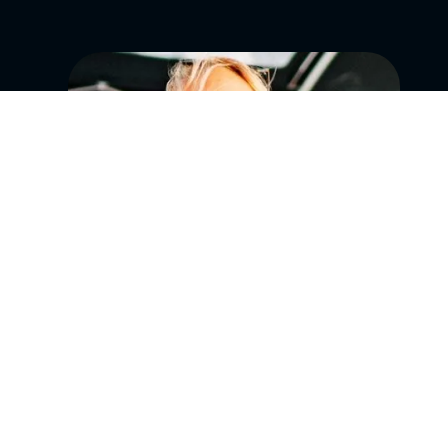
Zum Newsletter
anmelden
Die neuesten Angebote und
Touren direkt in euer
Postfach. Definitiv immer
einen Blick wert.
Anmelden