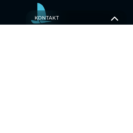
KONTAKT
T –
+49 381 375 680 30
M –
Schick uns eine Nachricht
OSTSEE SEGELTÖRNS
SEGELBLOG
MEHRTAGESTOUREN SEGELTÖRNS
Karibik
Asien
Ostsee
Pazifischer Ozean
Indischer Ozean
Mittelmeer