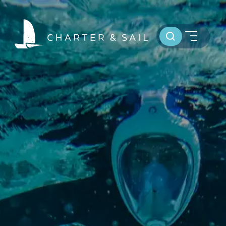
Toursuche
HOME
WELTWEIT SEGELN
OSTSEE SEGELTÖRNS
SERVICE