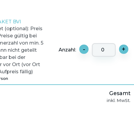
KET BVI
 (optional): Preis
reise gültig bei
merzahl von min. 5
-
+
Anzahl:
nn nicht geteilt
bar bei der
 vor Ort (vor Ort
Aufpreis fällig)
rson
Gesamt
inkl. MwSt.