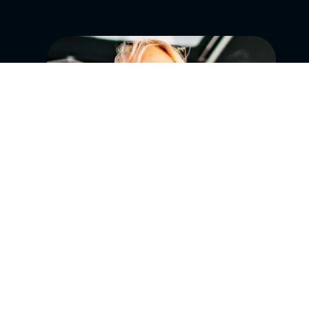
Zum Newsletter
anmelden
Die neuesten Angebote und
Touren direkt in euer
Postfach. Definitiv immer
einen Blick wert.
Anmelden