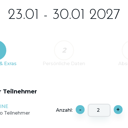
23.01 - 30.01 2027
2
& Exras
Persönliche Daten
Abs
r Teilnehmer
INE
-
+
Anzahl:
ro Teilnehmer