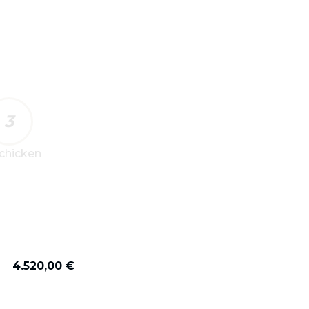
3
chicken
4.520,00 €