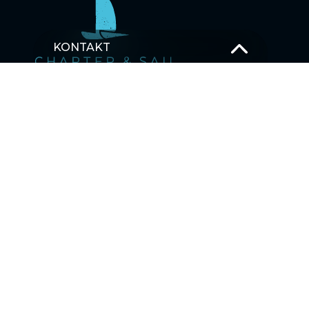
KONTAKT
T –
+49 381 375 680 30
M –
Schick uns eine Nachricht
OSTSEE SEGELTÖRNS
SEGELBLOG
MEHRTAGESTOUREN SEGELTÖRNS
Karibik
Asien
Ostsee
Pazifischer Ozean
Indischer Ozean
Mittelmeer