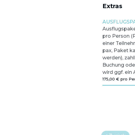
Extras
AUSFLUGSPA
Ausflugspaket
pro Person (P
einer Teilneh
pax, Paket ka
werden), zahl
Buchung oder
wird ggf. ein 
175,00 € pro Pe