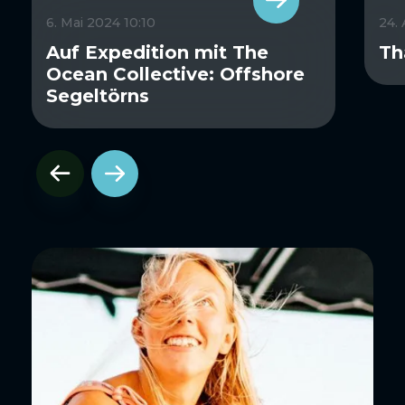
6. Mai 2024 10:10
24.
Auf Expedition mit The
Th
Ocean Collective: Offshore
Segeltörns